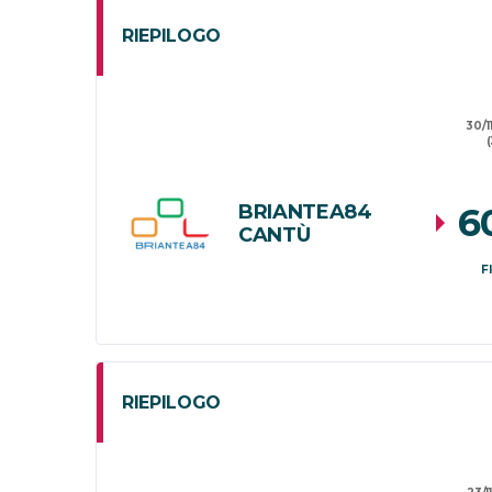
RIEPILOGO
30/1
(
BRIANTEA84
6
CANTÙ
F
RIEPILOGO