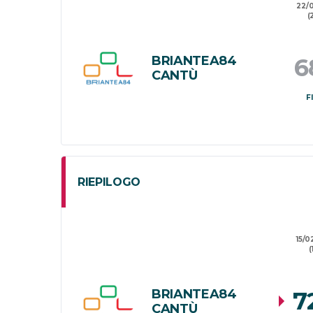
22/
(
BRIANTEA84
6
CANTÙ
F
RIEPILOGO
15/0
(
BRIANTEA84
7
CANTÙ