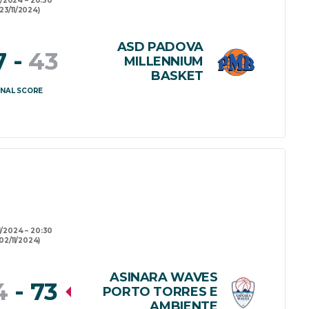
1/2024
20:30
(23/11/2024)
ASD PADOVA
7
-
43
MILLENNIUM
BASKET
INAL SCORE
1/2024
20:30
02/11/2024)
ASINARA WAVES
4
-
73
PORTO TORRES E
AMBIENTE