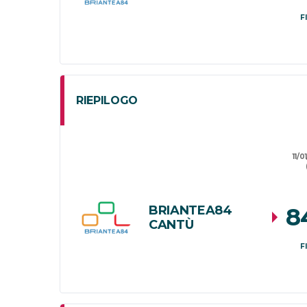
F
RIEPILOGO
11/0
BRIANTEA84
8
CANTÙ
F