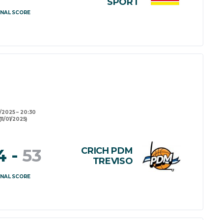
SPORT
INAL SCORE
1/2025
20:30
(11/01/2025)
CRICH PDM
4
-
53
TREVISO
INAL SCORE