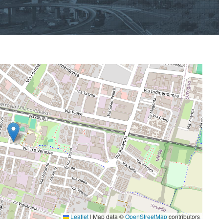
Leaflet
|
Map data ©
OpenStreetMap
contributors