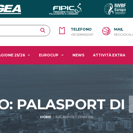
TELEFONO
MAIL
+39 3289452047
REGGIOCAL
GIONE 25/26
EUROCUP
NEWS
ATTIVITÀ EXTRA
: PALASPORT DI
HOME
PALASPORT DI MEDA