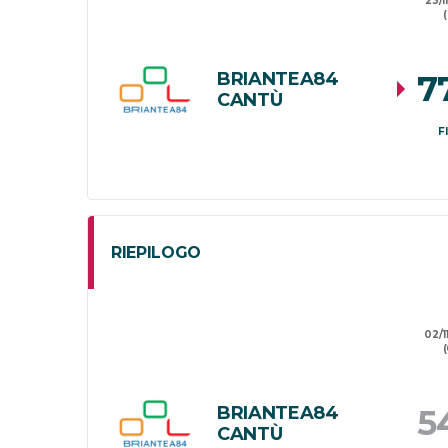
23/1
BRIANTEA84
7
CANTÙ
F
RIEPILOGO
02/1
(
BRIANTEA84
5
CANTÙ