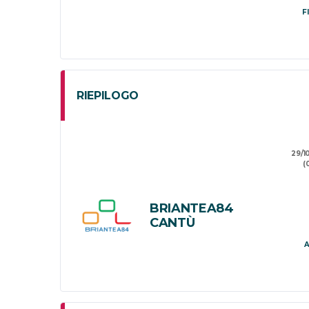
F
RIEPILOGO
29/1
(
BRIANTEA84
CANTÙ