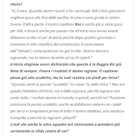
storia?
“Sì, è vero. Quando siamo riusciti a far uscire per falli il loro giocatore
migliore quasi alla fine della partita, le cose si sono girate in nostro
favore. D’altra parte, il nostro capitano
Baz
è uscito già a inizio gara
per falli, e forse è anche per questo che all’inizio loro erano avanti.
Abbiamo scritto un po’ di storia perché dopo quattro giornate ci
troviamo in alta classifica del campionato; è come essere
nell’”olimpo”, come qualcuno ha già scritto. Stiamo davvero
sognando, ma lo stiamo facendo ad occhi aperti.”
A inizio stagione avevi dichiarato che questa è la Reggio Bic più
forte di sempre. Finora i risultati ti danno ragione. Il capitano
pensa già allo scudetto, ma tu vuoi restare coi piedi per terra?
“Quando sento la parola “scudetto” mi viene “la pelle d’oca”! Non era
questo l’obiettivo all’inizio, ma è bello sognare, perché sognare non
costa nulla. I risultati stanno arrivando, e quindi, perché no? Possiamo
nominare la parola scudetto, anche se dobbiamo restare con i piedi
per terra e conquistare prima di tutto il nostro obiettivo, una salvezza
tranquilla e perché no sognare i playoff.”
Credi che anche le altre squadre ora inizieranno a prendere più
seriamente la sfida contro di voi?