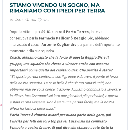
STIAMO VIVENDO UN SOGNO, MA
RIMANIAMO CON I PIEDI PER TERRA
406
426
13/11/2024
Dopo la vittoria per
89-81
contro il
Porto Torres
, la terza
consecutiva per la
Farmacia Pellicanò Reggio Bic
, abbiamo
intervistato il coach
Antonio Cugliandro
per parlare dell’importante
momento della sua squadra.
Coach, abbiamo capito che la forza di questa Reggio Bic è il
gruppo, una squadra che riesce a vincere anche con assenze
importanti come quella del capitano Baz. Che partita è stata?
“Sì, questa partita conferma che il gruppo è davvero il punto di forza
della nostra squadra. La cosa bella è che siamo rimasti uniti, non
abbiamo mai perso la concentrazione. Abbiamo continuato a lavorare
in difesa, focalizzandoci sui loro due giocatori più pericolosi, e questa
è stata l’arma vincente. Non è stata una partita facile, ma la nostra
M
difesa ha fatto la differenza.”
Porto Torres è rimasto avanti per buona parte della gara, poi
l’uscita per falli del loro top player Luszynski ha cambiato
l’inerzia a vostro favore. Si può dire che stasera avete fatto la