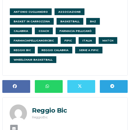
ANTONIO CUGLIANDRO
ASSOCIAZIONE
BASKET IN CARROZZINA
BASKETBALL
BAZ
CALABRIA
COACH
FARMACIA PELLICANÒ
FARMACIAPELLICANORCBIC
FIPIC
ITALIA
MATCH
REGGIO BIC
REGGIO CALABRIA
SERIE A FIPIC
WHEELCHAIR BASKETBALL
Reggio Bic
ReggioBic