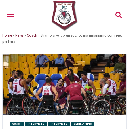
Home
»
News
»
Coach
»
Stiamo vivendo un sogno, ma rimaniamo con i piedi
per terra
COACH
INTERVISTE
INTERVISTE
SERIE A FIPIC