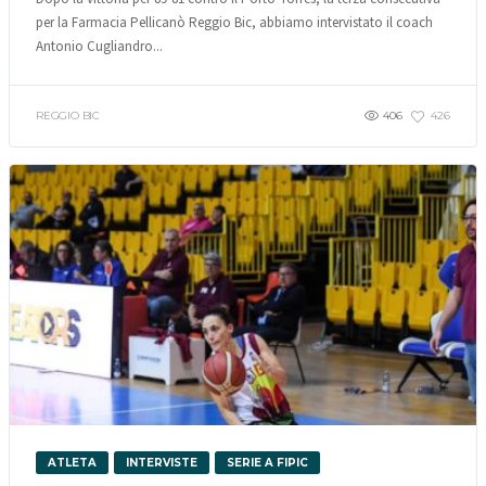
per la Farmacia Pellicanò Reggio Bic, abbiamo intervistato il coach
Antonio Cugliandro...
REGGIO BIC
406
426
ATLETA
INTERVISTE
SERIE A FIPIC