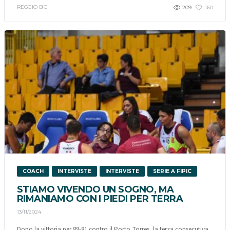
REGGIO BIC
209
160
COACH
INTERVISTE
INTERVISTE
SERIE A FIPIC
STIAMO VIVENDO UN SOGNO, MA
RIMANIAMO CON I PIEDI PER TERRA
13/11/2024
Dopo la vittoria per 89-81 contro il Porto Torres, la terza consecutiva