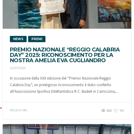
NEWS
PREMI
PREMIO NAZIONALE “REGGIO CALABRIA
DAY” 2025: RICONOSCIMENTO PER LA
NOSTRA AMELIA EVA CUGLIANDRO
22/07/2025
In occasione della XXII edizione del “Premio Nazionale Reggio
Calabria Day”, un prestigioso riconoscimento è stato conferito
all’Associazione Sportiva Dilettantistica R.C. Basket in Carrozzina,...
M
REGGIO BIC
263
186