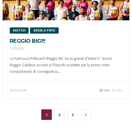
MATCH
SERIE A FIPIC
REGGIO BIG!!!
17/01/2023
La Farmacia Pellicanò Reggio BiC tra le grandi d’Italia! E’ storia!
Reggio Calabria accede ai Playoffs scudetto per la prima volta
conquistando di conseguenza...
REGGIO BIC
628
372
1
2
3