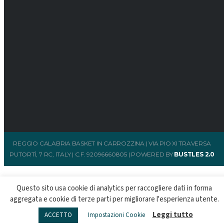
REGGIO CALABRIA BASKET IN CARROZZINA | VIA PIO XI TRAVERSA
PUTORTÌ, 7 RC, ITALY | C.F. 92096660805 | POWERED BY
BUSTLES 2.0
Questo sito usa cookie di analytics per raccogliere dati in forma
aggregata e cookie di terze parti per migliorare l'esperienza utente.
Leggi tutto
ACCETTO
Impostazioni Cookie