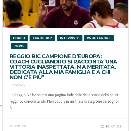
COACH
EUROCUP 2
INTERVISTE
IWBF EUROPE
NEWS
REGGIO BIC CAMPIONE D’EUROPA:
COACH CUGLIANDRO SI RACCONTA“UNA
VITTORIA INASPETTATA, MA MERITATA.
DEDICATA ALLA MIA FAMIGLIA E A CHI
NON C’È PIÙ”
01/05/2026
La Reggio Bic ha scritto una pagina indelebile della storia dello sport
reggino, conquistando l’Eurocup 2 in un finale di stagione da sogno.
M
Al...
REGGIO BIC
89
128