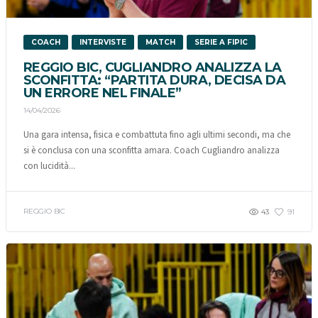
COACH
INTERVISTE
MATCH
SERIE A FIPIC
REGGIO BIC, CUGLIANDRO ANALIZZA LA
SCONFITTA: “PARTITA DURA, DECISA DA
UN ERRORE NEL FINALE”
14/04/2026
Una gara intensa, fisica e combattuta fino agli ultimi secondi, ma che
si è conclusa con una sconfitta amara. Coach Cugliandro analizza
con lucidità...
REGGIO BIC
43
91