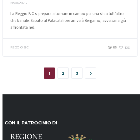
28/01/2026
La Reggio BiC si prepara a tornare in campo per una sfida tutt’altro
che banale. Sabato al Palacalafiore arriverà Bergamo, avversaria già
affrontata nel...
REGGIO BIC
85
106
1
2
3
CON IL PATROCINIO DI