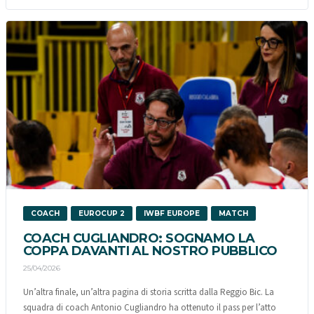
COACH
EUROCUP 2
IWBF EUROPE
MATCH
COACH CUGLIANDRO: SOGNAMO LA
COPPA DAVANTI AL NOSTRO PUBBLICO
25/04/2026
Un’altra finale, un’altra pagina di storia scritta dalla Reggio Bic. La
squadra di coach Antonio Cugliandro ha ottenuto il pass per l’atto