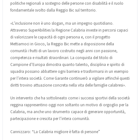
politiche regionali a sostegno delle persone con disabilità e il ruolo
fondamentale svolto dalla Reggio Bic sul territorio.
«L’inclusione non è uno slogan, ma un impegno quotidiano.
Attraverso SuperAbilities la Regione Calabria investe in percorsi capaci
di valorizzare le capacità di ogni persona e, con il progetto
Mettiamoci in Gioco, la Reggio Bic mette a disposizione della
comunità i frutti di un lavoro costruito negli anni con passione,
competenza e risultati straordinari. La conquista del titolo di
Campione d’Europa dimostra quanto talento, disciplina e spirito di
squadra possano abbattere ogni barriera e trasformarsi in un esempio
per l’intera società. Come Garante continuerò a vigilare affinché questi
diritti trovino attuazione concreta nella vita delle famiglie calabresi».
Un intervento che ha sottolineato come i successi sportivi della società
reggina rappresentino oggi non soltanto un motivo di orgoglio per la
Calabria, ma anche uno strumento capace di generare opportunità,
partecipazione e crescita per l’intera comunità.
Cannizzaro: “La Calabria migliore è fatta di persone”