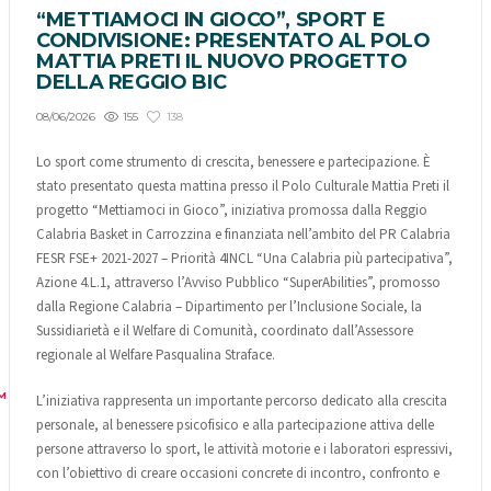
“METTIAMOCI IN GIOCO”, SPORT E
CONDIVISIONE: PRESENTATO AL POLO
MATTIA PRETI IL NUOVO PROGETTO
DELLA REGGIO BIC
155
138
08/06/2026
Lo sport come strumento di crescita, benessere e partecipazione. È
stato presentato questa mattina presso il Polo Culturale Mattia Preti il
progetto “Mettiamoci in Gioco”, iniziativa promossa dalla Reggio
Calabria Basket in Carrozzina e finanziata nell’ambito del PR Calabria
FESR FSE+ 2021-2027 – Priorità 4INCL “Una Calabria più partecipativa”,
Azione 4.L.1, attraverso l’Avviso Pubblico “SuperAbilities”, promosso
dalla Regione Calabria – Dipartimento per l’Inclusione Sociale, la
Sussidiarietà e il Welfare di Comunità, coordinato dall’Assessore
regionale al Welfare Pasqualina Straface.
M
L’iniziativa rappresenta un importante percorso dedicato alla crescita
personale, al benessere psicofisico e alla partecipazione attiva delle
persone attraverso lo sport, le attività motorie e i laboratori espressivi,
con l’obiettivo di creare occasioni concrete di incontro, confronto e