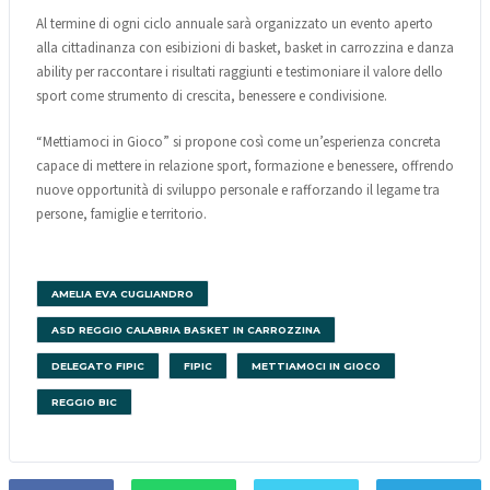
Al termine di ogni ciclo annuale sarà organizzato un evento aperto
alla cittadinanza con esibizioni di basket, basket in carrozzina e danza
ability per raccontare i risultati raggiunti e testimoniare il valore dello
sport come strumento di crescita, benessere e condivisione.
“Mettiamoci in Gioco” si propone così come un’esperienza concreta
capace di mettere in relazione sport, formazione e benessere, offrendo
nuove opportunità di sviluppo personale e rafforzando il legame tra
persone, famiglie e territorio.
AMELIA EVA CUGLIANDRO
ASD REGGIO CALABRIA BASKET IN CARROZZINA
DELEGATO FIPIC
FIPIC
METTIAMOCI IN GIOCO
REGGIO BIC