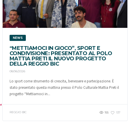
NEWS
“METTIAMOCI IN GIOCO”, SPORT E
CONDIVISIONE: PRESENTATO AL POLO
MATTIA PRETI IL NUOVO PROGETTO
DELLA REGGIO BIC
08/06/2026
Lo sport come strumento di crescita, benessere e partecipazione. È
stato presentato questa mattina presso il Polo Culturale Mattia Preti il
progetto “Mettiamoci in...
M
REGGIO BIC
155
137