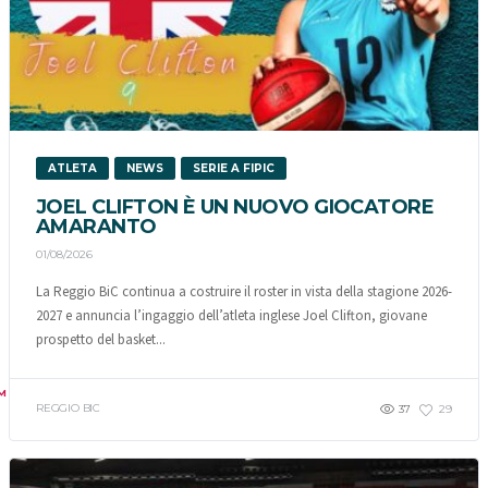
ATLETA
NEWS
SERIE A FIPIC
JOEL CLIFTON È UN NUOVO GIOCATORE
AMARANTO
01/08/2026
La Reggio BiC continua a costruire il roster in vista della stagione 2026-
2027 e annuncia l’ingaggio dell’atleta inglese Joel Clifton, giovane
prospetto del basket...
M
REGGIO BIC
37
29