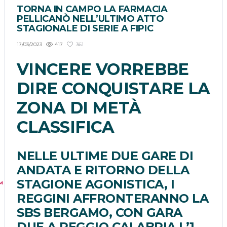
TORNA IN CAMPO LA FARMACIA
PELLICANÒ NELL’ULTIMO ATTO
STAGIONALE DI SERIE A FIPIC
417
361
17/03/2023
VINCERE VORREBBE
DIRE CONQUISTARE LA
ZONA DI METÀ
CLASSIFICA
NELLE ULTIME DUE GARE DI
ANDATA E RITORNO DELLA
STAGIONE AGONISTICA, I
M
REGGINI AFFRONTERANNO LA
SBS BERGAMO, CON GARA
DUE A REGGIO CALABRIA L’1