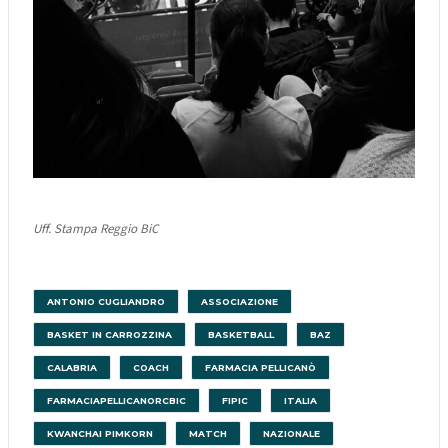
Uff. Stampa Reggio BiC
ANTONIO CUGLIANDRO
ASSOCIAZIONE
BASKET IN CARROZZINA
BASKETBALL
BAZ
CALABRIA
COACH
FARMACIA PELLICANÒ
FARMACIAPELLICANORCBIC
FIPIC
ITALIA
KWANCHAI PIMKORN
MATCH
NAZIONALE