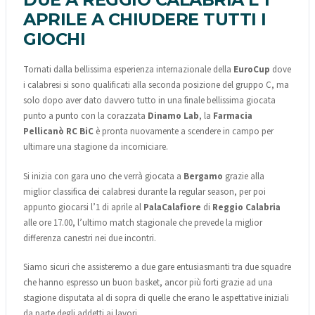
APRILE A CHIUDERE TUTTI I
GIOCHI
Tornati dalla bellissima esperienza internazionale della
EuroCup
dove
i calabresi si sono qualificati alla seconda posizione del gruppo C, ma
solo dopo aver dato davvero tutto in una finale bellissima giocata
punto a punto con la corazzata
Dinamo Lab
, la
Farmacia
Pellicanò RC BiC
è pronta nuovamente a scendere in campo per
ultimare una stagione da incorniciare.
Si inizia con gara uno che verrà giocata a
Bergamo
grazie alla
miglior classifica dei calabresi durante la regular season, per poi
appunto giocarsi l’1 di aprile al
PalaCalafiore
di
Reggio Calabria
alle ore 17.00, l’ultimo match stagionale che prevede la miglior
differenza canestri nei due incontri.
Siamo sicuri che assisteremo a due gare entusiasmanti tra due squadre
che hanno espresso un buon basket, ancor più forti grazie ad una
stagione disputata al di sopra di quelle che erano le aspettative iniziali
da parte degli addetti ai lavori.