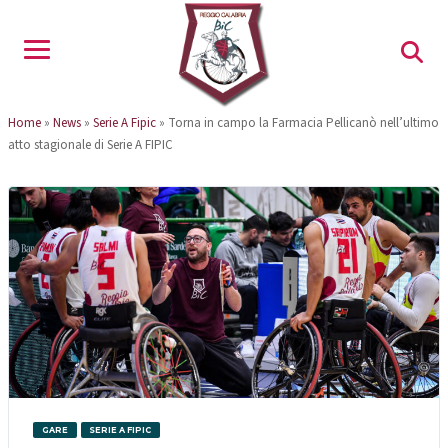
Home
»
News
»
Serie A Fipic
»
Torna in campo la Farmacia Pellicanò nell’ultimo
atto stagionale di Serie A FIPIC
GARE
SERIE A FIPIC