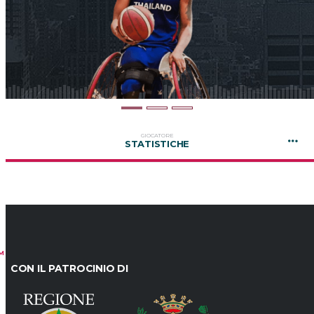
GIOCATORE
STATISTICHE
M
CON IL PATROCINIO DI