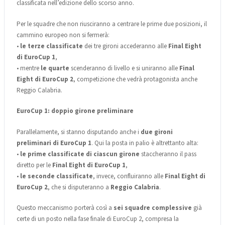
classificata nell’edizione dello scorso anno.
Per le squadre che non riusciranno a centrare le prime due posizioni, il
cammino europeo non si fermerà:
•
le terze classificate
dei tre gironi accederanno alle
Final Eight
di EuroCup 1
,
• mentre
le quarte
scenderanno di livello e si uniranno alle
Final
Eight di EuroCup 2
, competizione che vedrà protagonista anche
Reggio Calabria.
EuroCup 1: doppio girone preliminare
Parallelamente, si stanno disputando anche i
due gironi
preliminari di EuroCup 1
. Qui la posta in palio è altrettanto alta:
•
le prime classificate di ciascun girone
staccheranno il pass
diretto per le
Final Eight di EuroCup 1
,
•
le seconde classificate
, invece, confluiranno alle
Final Eight di
EuroCup 2
, che si disputeranno a
Reggio Calabria
.
Questo meccanismo porterà così a
sei squadre complessive
già
certe di un posto nella fase finale di EuroCup 2, compresa la