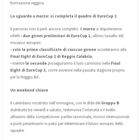
formazione reggina.
Lo sguardo a marzo: si completa il quadro di EuroCup 2
Il percorso non è però ancora completo. A
marzo
si disputeranno
infatti i
due gironi preliminari di EuroCup 2
, ultimo tassello del
mosaico europeo:
•
solo le prime classificate di ciascun girone
accederanno alle
Final Eight di EuroCup 2 di Reggio Calabria
,
• mentre
le seconde
proseguiranno il loro cammino nelle
Final
Eight di EuroCup 3
, come avvenne nella passata stagione proprio
per la Reggio BiC.
Un weekend chiave
Il calendario mostrato nell’immagine, con le sfide del
Gruppo B
distribuite tra venerdì e sabato, testimonia l’intensità e il livello
altissimo della competizione: partite ravvicinate, incroci internazionali
e punti pesantissimi in palio per determinare il futuro europeo delle
squadre.