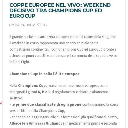
COPPE EUROPEE NEL VIVO: WEEKEND
DECISIVO TRA CHAMPIONS CUP ED
EUROCUP
83
118
07/02/2026
Il grande basket in carrozzina europeo entra nel cuore della stagione.
Il weekend in corso rappresenta uno snodo cruciale per le
competizioni continentali, con Champions Cup ed EuroCup pronte a
delineare i primi verdetti e a indirizzare il cammino delle squadre verso
le Final Eight.
Champions Cup: in palio l’élite europea
Nella
Champions Cup
, massima competizione europea, sono
impegnati i gironi
A, B e C
. Il regolamento è chiaro e altamente
selettivo:
M
•
le prime due classificate di ogni girone
continueranno la corsa
verso il titolo della Champions Cup,
• andando ad aggiungersi alle due formazioni già qualificate di diritto,
Albacete
e
Amicacci Giulianova
, rispettivamente prima e seconda