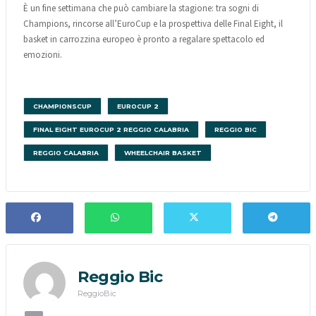
È un fine settimana che può cambiare la stagione: tra sogni di
Champions, rincorse all’EuroCup e la prospettiva delle Final Eight, il
basket in carrozzina europeo è pronto a regalare spettacolo ed
emozioni.
CHAMPIONSCUP
EUROCUP 2
FINAL EIGHT EUROCUP 2 REGGIO CALABRIA
REGGIO BIC
REGGIO CALABRIA
WHEELCHAIR BASKET
Reggio Bic
ReggioBic