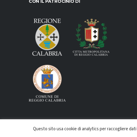
CON IL PATROCINIO DI
Questo sito usa cookie di analytics per raccogliere dati
REGGIO CALABRIA BASKET IN C