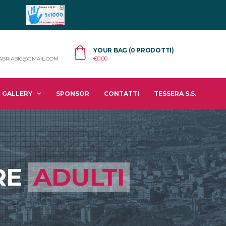
YOUR BAG (0 PRODOTTI)
€
0,00
ABRIABIC@GMAIL.COM
GALLERY
SPONSOR
CONTATTI
TESSERA S.S.
RE
ADULTI