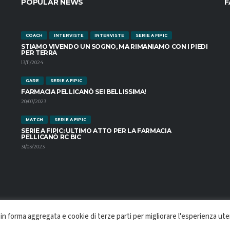
POPULAR NEWS
F
COACH
INTERVISTE
INTERVISTE
SERIE A FIPIC
STIAMO VIVENDO UN SOGNO, MA RIMANIAMO CON I PIEDI
PER TERRA
13/11/2024
GARE
SERIE A FIPIC
FARMACIA PELLICANÒ SEI BELLISSIMA!
20/03/2023
MATCH
SERIE A FIPIC
SERIE A FIPIC: ULTIMO ATTO PER LA FARMACIA
PELLICANÒ RC BIC
31/03/2023
 in forma aggregata e cookie di terze parti per migliorare l'esperienza ut
ARROZZINA | VIA PIO XI TRAVERSA PUTORTÌ, 7 RC, ITALY | C.F. 92096660