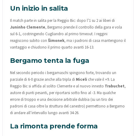
Un inizio in salita
Il match parte in salita per la Reggio Bic: dopo l’1 su 2 ai liberi di
Juninho Clemente
, Bergamo prende il controllo della gara e vola
sul 6-1, costringendo Cugliandro al primo timeout. I reggini
reagiscono subito con
Šimonek
, ma i padroni di casa mantengono il
vantaggio e chiudono il primo quarto avanti 16-13.
Bergamo tenta la fuga
Nel secondo periodo i bergamaschi spingono forte, trovando un
parziale di 6-0 grazie anche alla tripla di
Miceli
che vale il +9. La
Reggio Bic si affida al solito Clemente e al nuovo innesto
Trabuchet
,
autore di punti pesanti, per riportarsi sotto fino al -3. Ma qualche
errore di troppo e una decisione arbitrale dubbia (su un tiro dei
padroni di casa oltre la struttura del canestro) permettono a Bergamo
di andare all’intervallo lungo avanti 34-26.
La rimonta prende forma