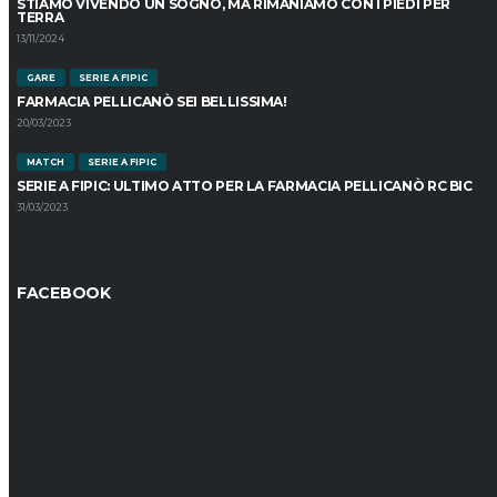
STIAMO VIVENDO UN SOGNO, MA RIMANIAMO CON I PIEDI PER
TERRA
13/11/2024
GARE
SERIE A FIPIC
FARMACIA PELLICANÒ SEI BELLISSIMA!
20/03/2023
MATCH
SERIE A FIPIC
SERIE A FIPIC: ULTIMO ATTO PER LA FARMACIA PELLICANÒ RC BIC
31/03/2023
FACEBOOK