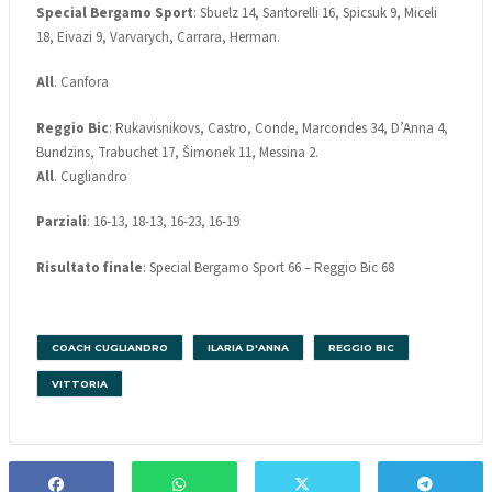
Special Bergamo Sport
: Sbuelz 14, Santorelli 16, Spicsuk 9, Miceli
18, Eivazi 9, Varvarych, Carrara, Herman.
All
. Canfora
Reggio Bic
: Rukavisnikovs, Castro, Conde, Marcondes 34, D’Anna 4,
Bundzins, Trabuchet 17, Šimonek 11, Messina 2.
All
. Cugliandro
Parziali
: 16-13, 18-13, 16-23, 16-19
Risultato finale
: Special Bergamo Sport 66 – Reggio Bic 68
COACH CUGLIANDRO
ILARIA D'ANNA
REGGIO BIC
VITTORIA