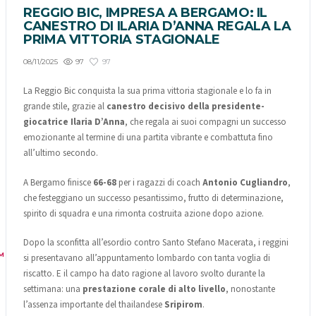
REGGIO BIC, IMPRESA A BERGAMO: IL
CANESTRO DI ILARIA D’ANNA REGALA LA
PRIMA VITTORIA STAGIONALE
97
97
08/11/2025
La Reggio Bic conquista la sua prima vittoria stagionale e lo fa in
grande stile, grazie al
canestro decisivo della presidente-
giocatrice Ilaria D’Anna
, che regala ai suoi compagni un successo
emozionante al termine di una partita vibrante e combattuta fino
all’ultimo secondo.
A Bergamo finisce
66-68
per i ragazzi di coach
Antonio Cugliandro
,
che festeggiano un successo pesantissimo, frutto di determinazione,
spirito di squadra e una rimonta costruita azione dopo azione.
Dopo la sconfitta all’esordio contro Santo Stefano Macerata, i reggini
M
si presentavano all’appuntamento lombardo con tanta voglia di
riscatto. E il campo ha dato ragione al lavoro svolto durante la
settimana: una
prestazione corale di alto livello
, nonostante
l’assenza importante del thailandese
Sripirom
.