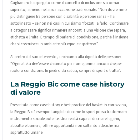
Cugliandro ha spiegato come il concetto di inclusione sia ormai
superato, almeno nella sua accezione tradizionale. “Non dovremmo
più distinguere tra persone con disabilità e persone senza – ha
sottolineato – se non nei casi in cui siamo ‘forzati’ a farlo. Continuare
a categorizzare significa rimanere ancorati a una visione che separa,
etichetta e limita. È tempo di parlare di condivisione, perché è insieme
che si costruisce un ambiente più equo e rispettoso”.
Al centro del suo intervento, il richiamo alla dignità delle persone:
“Ogni atleta dev’essere chiamato per nome, prima ancora che per
ruolo o condizione. In piedi o da seduti, sempre di sport si tratta”.
La Reggio Bic come case history
di valore
Presentata come case history e best practice del basket in carrozzina,
la Reggio Bic è esempio tangibile di come lo sport possa trasformarsi
in strumento sociale potente. Una realtà capace di creare legami,
abbattere barriere, offrire opportunità non soltanto atletiche ma
soprattutto umane.