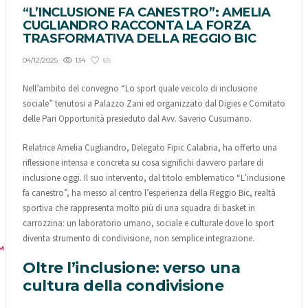
“L’INCLUSIONE FA CANESTRO”: AMELIA
CUGLIANDRO RACCONTA LA FORZA
TRASFORMATIVA DELLA REGGIO BIC
134
65
04/12/2025
Nell’ambito del convegno “Lo sport quale veicolo di inclusione
sociale” tenutosi a Palazzo Zani ed organizzato dal Digies e Comitato
delle Pari Opportunità presieduto dal Avv. Saverio Cusumano.
Relatrice Amelia Cugliandro, Delegato Fipic Calabria, ha offerto una
riflessione intensa e concreta su cosa significhi davvero parlare di
inclusione oggi. Il suo intervento, dal titolo emblematico “L’inclusione
fa canestro”, ha messo al centro l’esperienza della Reggio Bic, realtà
sportiva che rappresenta molto più di una squadra di basket in
carrozzina: un laboratorio umano, sociale e culturale dove lo sport
diventa strumento di condivisione, non semplice integrazione.
M
Oltre l’inclusione: verso una
cultura della condivisione