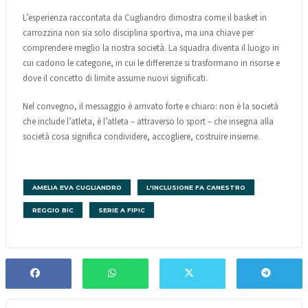
L’esperienza raccontata da Cugliandro dimostra come il basket in
carrozzina non sia solo disciplina sportiva, ma una chiave per
comprendere meglio la nostra società. La squadra diventa il luogo in
cui cadono le categorie, in cui le differenze si trasformano in risorse e
dove il concetto di limite assume nuovi significati.
Nel convegno, il messaggio è arrivato forte e chiaro: non è la società
che include l’atleta, è l’atleta – attraverso lo sport – che insegna alla
società cosa significa condividere, accogliere, costruire insieme.
AMELIA EVA CUGLIANDRO
L'INCLUSIONE FA CANESTRO
REGGIO BIC
SERIE A FIPIC