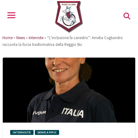
Home
»
News
»
Interviste
»
“L’inclusione fa canestro”: Amelia Cugliandro
racconta la forza trasformativa della Reggio Bic
INTERVISTE
SERIE A FIPIC