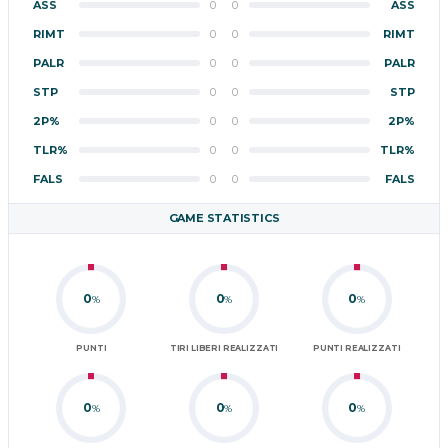
ASS
0
0
ASS
RIMT
0
0
RIMT
PALR
0
0
PALR
STP
0
0
STP
2P%
0
0
2P%
TLR%
0
0
TLR%
FALS
0
0
FALS
GAME STATISTICS
0
0
0
%
%
%
PUNTI
TIRI LIBERI REALIZZATI
PUNTI REALIZZATI
0
0
0
%
%
%