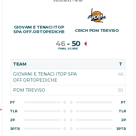
03/12/2022
16:00
GIOVANI E TENACI ITOP
CRICH PDM TREVISO
SPA OFF.ORTOPEDICHE
46
-
50
FINAL SCORE
TEAM
T
GIOVANI E TENACI ITOP SPA
46
OFF.ORTOPEDICHE
PDM TREVISO
50
PT
0
0
PT
M
TLR
0
0
TLR
2P
0
0
2P
3PTR
0
0
3PTR