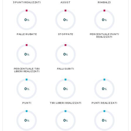
3 PUNTI REALIZZATI
ASSIST
RIMBALZI
0
0
0
%
%
%
PALLE RUBATE
STOPPATE
PERCENTUALE PUNTI
REALIZZATI
0
0
%
%
PERCENTUALE TIRI
FALLI SUBITI
LIBERI REALIZZATI
0
0
0
%
%
%
PUNTI
TIRI LIBERI REALIZZATI
PUNTI REALIZZATI
0
0
0
%
%
%