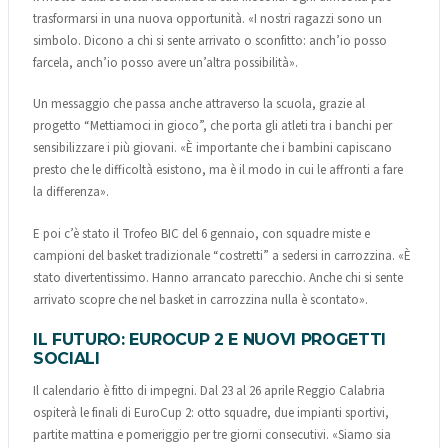
trasformarsi in una nuova opportunità. «I nostri ragazzi sono un
simbolo. Dicono a chi si sente arrivato o sconfitto: anch’io posso
farcela, anch’io posso avere un’altra possibilità».
Un messaggio che passa anche attraverso la scuola, grazie al
progetto “Mettiamoci in gioco”, che porta gli atleti tra i banchi per
sensibilizzare i più giovani. «È importante che i bambini capiscano
presto che le difficoltà esistono, ma è il modo in cui le affronti a fare
la differenza».
E poi c’è stato il Trofeo BIC del 6 gennaio, con squadre miste e
campioni del basket tradizionale “costretti” a sedersi in carrozzina. «È
stato divertentissimo. Hanno arrancato parecchio. Anche chi si sente
arrivato scopre che nel basket in carrozzina nulla è scontato».
IL FUTURO: EUROCUP 2 E NUOVI PROGETTI
SOCIALI
Il calendario è fitto di impegni. Dal 23 al 26 aprile Reggio Calabria
ospiterà le finali di EuroCup 2: otto squadre, due impianti sportivi,
partite mattina e pomeriggio per tre giorni consecutivi. «Siamo sia