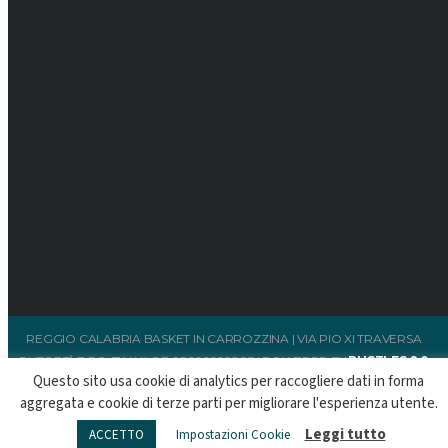
REGGIO CALABRIA BASKET IN CARROZZINA | VIA PIO XI TRAVERSA
PUTORTÌ, 7 RC, ITALY | C.F. 92096660805 | POWERED BY
BUSTLES 2.0
Questo sito usa cookie di analytics per raccogliere dati in forma
aggregata e cookie di terze parti per migliorare l'esperienza utente.
Leggi tutto
ACCETTO
Impostazioni Cookie