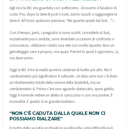
Agli inizi la BIC era guardata con scetticismo. «Eravamo il fanalino di
coda. Poi, dopo la Serie B post-Covid, siamo riusciti a raggiungere la
Serie A. All’inizio qualcuno pensava: “Ma guarda questi dal Sud…”».
Con il tempo, però, i pregiudizi si sono sciolti. Le trasferte al Sud,
inizialmente poco ambite, sono diventate occasioni di confronto e
conoscenza. «Abbiamo creato una rete con molte squadre. Non un
gemellaggio vero e proprio, ma quasi. Perché lo sport è agonismo, sì,
ma deve unire».
Oggi la BIC è tra le realtà sportive calabresi di livello più alto. Ma il
cambiamento più significativo è culturale. «In dieci anni non c’è stato
un ribaltamento totale della visione della disabilità, ma un
cambiamento sì. Prima c’era uno sguardo distaccato, quasi gelido.
Oggi è normale vedere un atleta in carrozzina o con una protesi. È
normalità. E questo è un grande risultato».
“NON C’È CADUTA DALLA QUALE NON CI
POSSIAMO RIALZARE”
Il motto della società racchiude la sua filosofia: ogni difficoltà può