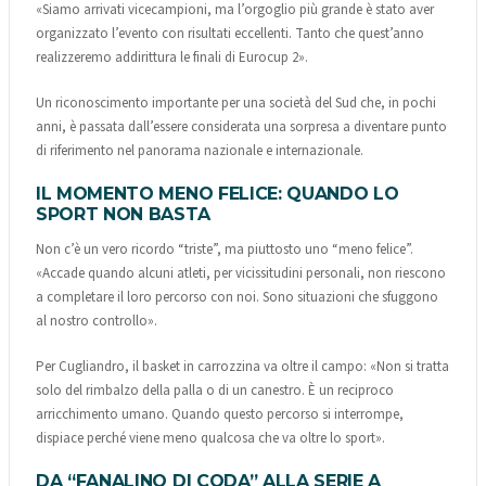
«Siamo arrivati vicecampioni, ma l’orgoglio più grande è stato aver
organizzato l’evento con risultati eccellenti. Tanto che quest’anno
realizzeremo addirittura le finali di Eurocup 2».
Un riconoscimento importante per una società del Sud che, in pochi
anni, è passata dall’essere considerata una sorpresa a diventare punto
di riferimento nel panorama nazionale e internazionale.
IL MOMENTO MENO FELICE: QUANDO LO
SPORT NON BASTA
Non c’è un vero ricordo “triste”, ma piuttosto uno “meno felice”.
«Accade quando alcuni atleti, per vicissitudini personali, non riescono
a completare il loro percorso con noi. Sono situazioni che sfuggono
al nostro controllo».
Per Cugliandro, il basket in carrozzina va oltre il campo: «Non si tratta
solo del rimbalzo della palla o di un canestro. È un reciproco
arricchimento umano. Quando questo percorso si interrompe,
dispiace perché viene meno qualcosa che va oltre lo sport».
DA “FANALINO DI CODA” ALLA SERIE A