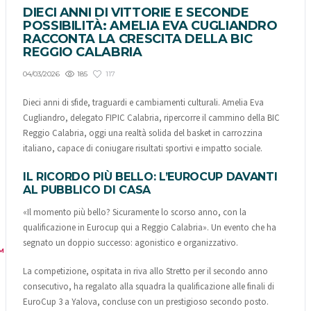
DIECI ANNI DI VITTORIE E SECONDE
POSSIBILITÀ: AMELIA EVA CUGLIANDRO
RACCONTA LA CRESCITA DELLA BIC
REGGIO CALABRIA
185
117
04/03/2026
Dieci anni di sfide, traguardi e cambiamenti culturali. Amelia Eva
Cugliandro, delegato FIPIC Calabria, ripercorre il cammino della BIC
Reggio Calabria, oggi una realtà solida del basket in carrozzina
italiano, capace di coniugare risultati sportivi e impatto sociale.
IL RICORDO PIÙ BELLO: L’EUROCUP DAVANTI
AL PUBBLICO DI CASA
«Il momento più bello? Sicuramente lo scorso anno, con la
qualificazione in Eurocup qui a Reggio Calabria». Un evento che ha
segnato un doppio successo: agonistico e organizzativo.
M
La competizione, ospitata in riva allo Stretto per il secondo anno
consecutivo, ha regalato alla squadra la qualificazione alle finali di
EuroCup 3 a Yalova, concluse con un prestigioso secondo posto.