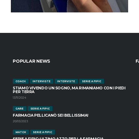
POPULAR NEWS
F
COACH
INTERVISTE
INTERVISTE
SERIE A FIPIC
STIAMO VIVENDO UN SOGNO, MA RIMANIAMO CON I PIEDI
PER TERRA
13/11/2024
GARE
SERIE A FIPIC
FARMACIA PELLICANÒ SEI BELLISSIMA!
20/03/2023
MATCH
SERIE A FIPIC
SERIE A FIPIC: ULTIMO ATTO PER LA FARMACIA