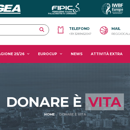
TELEFONO
MAIL
+39 3289452047
REGGIOCAL
GIONE 25/26
EUROCUP
NEWS
ATTIVITÀ EXTRA
DONARE È
VITA
HOME
DONARE È VITA