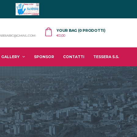
YOUR BAG (0 PRODOTTI)
€
0,00
ABRIABIC@GMAIL.COM
GALLERY
SPONSOR
CONTATTI
TESSERA S.S.